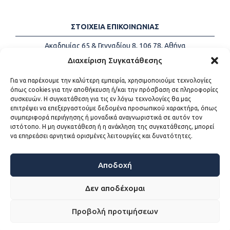
ΣΤΟΙΧΕΙΑ ΕΠΙΚΟΙΝΩΝΙΑΣ
Ακαδημίας 65 & Γενναδίου 8, 106 78, Αθήνα
Τηλέφωνα:
+30 213-2147500
Διαχείριση Συγκατάθεσης
Email:
info@kede.gr
Για να παρέχουμε την καλύτερη εμπειρία, χρησιμοποιούμε τεχνολογίες
όπως cookies για την αποθήκευση ή/και την πρόσβαση σε πληροφορίες
συσκευών. Η συγκατάθεση για τις εν λόγω τεχνολογίες θα μας
επιτρέψει να επεξεργαστούμε δεδομένα προσωπικού χαρακτήρα, όπως
ΧΡΗΣΙΜΟΙ ΣΥΝΔΕΣΜΟΙ
συμπεριφορά περιήγησης ή μοναδικά αναγνωριστικά σε αυτόν τον
ιστότοπο. Η μη συγκατάθεση ή η ανάκληση της συγκατάθεσης, μπορεί
Η ΚΕΔΕ
να επηρεάσει αρνητικά ορισμένες λειτουργίες και δυνατότητες.
Επικοινωνία
Sitemap
Προσβασιμότητα
Αποδοχή
Όροι χρήσης
Δεν αποδέχομαι
Προβολή προτιμήσεων
WEB DEVELOPMENT BY
ΕΓΚΡΙΤΟΣ GROUP - ΣΥΝΕΡΓΑΣΙΑ Α.Ε.