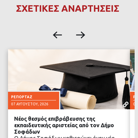
ΣΧΕΤΙΚΕΣ ΑΝΑΡΤΗΣΕΙΣ
ΡΕΠΟΡΤΆΖ
Ρ
07 ΑΥΓΟΎΣΤΟΥ, 2026
07
Νέος θεσμός επιβράβευσης της
εκπαιδευτικής αριστείας από τον Δήμο
Σοφάδων
Ο Δήμος Σοφάδων καθιερώνει έναν νέο