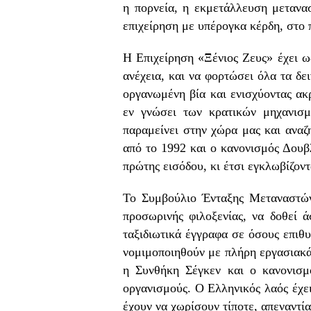
η πορνεία, η εκμετάλλευση μετανα
επιχείρηση με υπέρογκα κέρδη, στο π
Η Επιχείρηση «Ξένιος Ζευς» έχει ω
ανέχεια, και να φορτώσει όλα τα δε
οργανωμένη βία και ενισχύοντας ακρ
εν γνώσει των κρατικών μηχανισ
παραμείνει στην χώρα μας και αναζ
από το 1992 και ο κανονισμός Δουβ
πρώτης εισόδου, κι έτσι εγκλωβίζοντ
Το Συμβούλιο Ένταξης Μεταναστών 
προσωρινής φιλοξενίας, να δοθεί 
ταξιδιωτικά έγγραφα σε όσους επιθυ
νομιμοποιηθούν με πλήρη εργασιακά 
η Συνθήκη Σέγκεν και ο κανονισμ
οργανισμούς. Ο Ελληνικός λαός έχει
έχουν να χωρίσουν τίποτε, απεναντί