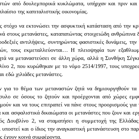
στών από δουλεμπορικά κυκλώματα, υπήρχαν και πριν και 
λαίσιο της καπιταλιστικής οικονομίας.
ς στόχο να εκτονώσει την ασφυκτική κατάσταση από την κρίσ
ινά στους μετανάστες, καταπατώντας στοιχειώδη ανθρώπινα 
οδεξιές αντιλήψεις, συντηρώντας φασιστικές δυνάμεις, την 
μών, τους εκμεταλλεύονται… Η πλειοψηφία των εξαθλιωμ
ητά να μεταναστεύσει σε άλλη χώρα, αλλά η Συνθήκη Σέγκ
λίνο 2, που κυρώθηκαν με το νόμο 2514/1997, τους υποχρ
αι εδώ χιλιάδες μετανάστες.
για το θέμα των μεταναστών ζητά να δημιουργηθούν τα 
άσυλο σε όσους το ζητούν και προέρχονται από χώρες εμ
μούν και να τους επιτραπεί να πάνε στους προορισμούς για
και ασφαλιστικά δικαιώματα οι μετανάστες που ζουν και ερ
ός Δουβλίνο 2, να σταματήσει η συμμετοχή της Ελλάδας 
 υποστεί και ο ίδιος την αναγκαστική μετανάστευση στο παρε
ας έχουν κοινά συμφέροντα.