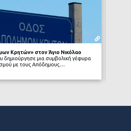
ΡΕΠΟΡΤΆΖ
22 ΙΟΥΛΊΟΥ,
μων Κρητών» στον Άγιο Νικόλαο
Δήμος 
υ δημιούργησε μια συμβολική γέφυρα
κοινων
ιτισμού με τους Απόδημους…
Ένα νέ
Δήμος 
ΒΑΣΤΕ ΠΕΡΙΣΣΟΤΕΡΑ