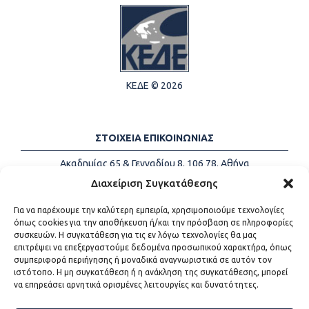
ΚΕΔΕ © 2026
ΣΤΟΙΧΕΙΑ ΕΠΙΚΟΙΝΩΝΙΑΣ
Ακαδημίας 65 & Γενναδίου 8, 106 78, Αθήνα
Τηλέφωνα:
+30 213-2147500
Διαχείριση Συγκατάθεσης
Email:
info@kede.gr
Για να παρέχουμε την καλύτερη εμπειρία, χρησιμοποιούμε τεχνολογίες
όπως cookies για την αποθήκευση ή/και την πρόσβαση σε πληροφορίες
συσκευών. Η συγκατάθεση για τις εν λόγω τεχνολογίες θα μας
επιτρέψει να επεξεργαστούμε δεδομένα προσωπικού χαρακτήρα, όπως
ΧΡΗΣΙΜΟΙ ΣΥΝΔΕΣΜΟΙ
συμπεριφορά περιήγησης ή μοναδικά αναγνωριστικά σε αυτόν τον
ιστότοπο. Η μη συγκατάθεση ή η ανάκληση της συγκατάθεσης, μπορεί
Η ΚΕΔΕ
να επηρεάσει αρνητικά ορισμένες λειτουργίες και δυνατότητες.
Επικοινωνία
Sitemap