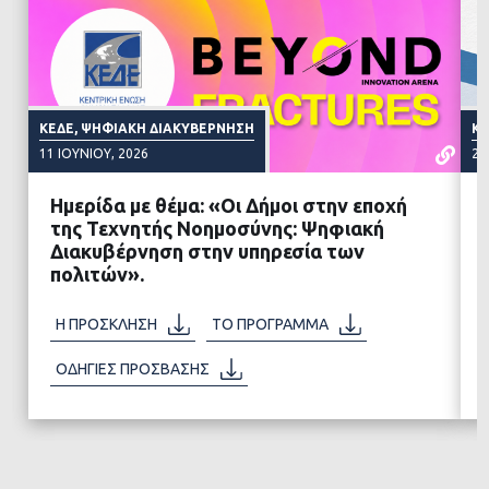
ΚΕΔΕ, ΨΗΦΙΑΚΉ ΔΙΑΚΥΒΈΡΝΗΣΗ
ΚΕ
11 ΙΟΥΝΊΟΥ, 2026
27
Ημερίδα με θέμα: «Οι Δήμοι στην εποχή
της Τεχνητής Νοημοσύνης: Ψηφιακή
Διακυβέρνηση στην υπηρεσία των
πολιτών».
ΔΙΑΒΑΣΤΕ ΠΕΡΙΣΣΟΤΕΡΑ
Η ΠΡΟΣΚΛΗΣΗ
ΤΟ ΠΡΟΓΡΑΜΜΑ
ΟΔΗΓΙΕΣ ΠΡΟΣΒΑΣΗΣ