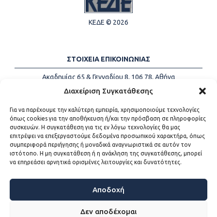
ΚΕΔΕ © 2026
ΣΤΟΙΧΕΙΑ ΕΠΙΚΟΙΝΩΝΙΑΣ
Ακαδημίας 65 & Γενναδίου 8, 106 78, Αθήνα
Τηλέφωνα:
+30 213-2147500
Διαχείριση Συγκατάθεσης
Email:
info@kede.gr
Για να παρέχουμε την καλύτερη εμπειρία, χρησιμοποιούμε τεχνολογίες
όπως cookies για την αποθήκευση ή/και την πρόσβαση σε πληροφορίες
συσκευών. Η συγκατάθεση για τις εν λόγω τεχνολογίες θα μας
επιτρέψει να επεξεργαστούμε δεδομένα προσωπικού χαρακτήρα, όπως
ΧΡΗΣΙΜΟΙ ΣΥΝΔΕΣΜΟΙ
συμπεριφορά περιήγησης ή μοναδικά αναγνωριστικά σε αυτόν τον
ιστότοπο. Η μη συγκατάθεση ή η ανάκληση της συγκατάθεσης, μπορεί
Η ΚΕΔΕ
να επηρεάσει αρνητικά ορισμένες λειτουργίες και δυνατότητες.
Επικοινωνία
Sitemap
Προσβασιμότητα
Αποδοχή
Όροι χρήσης
Δεν αποδέχομαι