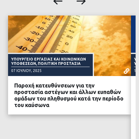
ΥΠΟΥΡΓΕΊΟ ΕΡΓΑΣΊΑΣ ΚΑΙ ΚΟΙΝΩΝΙΚΏΝ
ΥΠ
ΥΠΟΘΈΣΕΩΝ, ΠΟΛΙΤΙΚΉ ΠΡΟΣΤΑΣΊΑ
Υ
07 ΙΟΥΛΊΟΥ, 2025
19
Παροχή κατευθύνσεων για την
προστασία αστέγων και άλλων ευπαθών
ομάδων του πληθυσμού κατά την περίοδο
του καύσωνα
ΔΙΑΒΑΣΤΕ ΠΕΡΙΣΣΟΤΕΡΑ