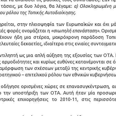
ς τάσεις, με δυο λόγια, θα λέγαμε:
α) Ολοκληρωμένη με
ου ρόλου της Τοπικής Αυτοδιοίκησης
.
ηρείται, στην πλειοψηφία των Ευρωπαϊκών και όχι μ
κές φορές ονομάζεται η
«σιωπηλή επανάσταση»
. Ορισμ
, έχουν ήδη μια στέρεα, μακρόχρονη παράδοση Τοπι
λευταίες δεκαετίες, ιδιαίτερα στις ενιαίες συνταγματ
τιληπτή ως μια απλή αύξηση της εξουσίας των ΟΤΑ. 
αρμοδιότητες και κυρίως ευθύνες κατανέμονται σε ό
μόρφωση των σχέσεων μεταξύ της κεντρικής κυβέρνη
ρατηγικού – επιτελικού ρόλου των εθνικών κυβερνήσεω
 οδήγησε ορισμένες χώρες σε επανασυγκέντρωση, αυ
χο την υποστήριξη των ΟΤΑ. Αυτή ήταν μία προσωρ
εντρικές επιχορηγήσεις το 2010-11, στις περισσό