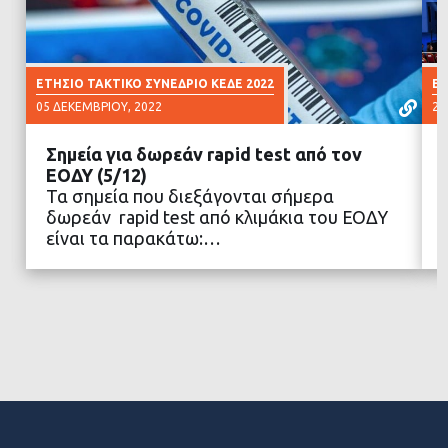
ΕΤΗΣΙΟ ΤΑΚΤΙΚΟ ΣΥΝΕΔΡΙΟ ΚΕΔΕ 2022
ΕΤ
05 ΔΕΚΕΜΒΡΊΟΥ, 2022
23
Σημεία για δωρεάν rapid test από τον
ΕΟΔΥ (5/12)
Τα σημεία που διεξάγονται σήμερα
δωρεάν rapid test από κλιμάκια του ΕΟΔΥ
ΔΙΑΒΑΣΤΕ ΠΕΡΙΣΣΟΤΕΡΑ
είναι τα παρακάτω:…