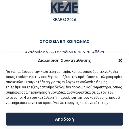
ΚΕΔΕ © 2026
ΣΤΟΙΧΕΙΑ ΕΠΙΚΟΙΝΩΝΙΑΣ
Ακαδημίας 65 & Γενναδίου 8, 106 78, Αθήνα
Τηλέφωνα:
+30 213-2147500
Διαχείριση Συγκατάθεσης
Email:
info@kede.gr
Για να παρέχουμε την καλύτερη εμπειρία, χρησιμοποιούμε τεχνολογίες
όπως cookies για την αποθήκευση ή/και την πρόσβαση σε πληροφορίες
συσκευών. Η συγκατάθεση για τις εν λόγω τεχνολογίες θα μας
επιτρέψει να επεξεργαστούμε δεδομένα προσωπικού χαρακτήρα, όπως
ΧΡΗΣΙΜΟΙ ΣΥΝΔΕΣΜΟΙ
συμπεριφορά περιήγησης ή μοναδικά αναγνωριστικά σε αυτόν τον
ιστότοπο. Η μη συγκατάθεση ή η ανάκληση της συγκατάθεσης, μπορεί
Η ΚΕΔΕ
να επηρεάσει αρνητικά ορισμένες λειτουργίες και δυνατότητες.
Επικοινωνία
Sitemap
Προσβασιμότητα
Αποδοχή
Όροι χρήσης