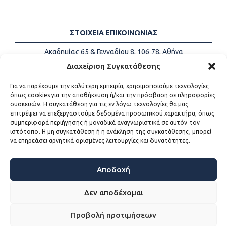
ΣΤΟΙΧΕΙΑ ΕΠΙΚΟΙΝΩΝΙΑΣ
Ακαδημίας 65 & Γενναδίου 8, 106 78, Αθήνα
Τηλέφωνα:
+30 213-2147500
Διαχείριση Συγκατάθεσης
Email:
info@kede.gr
Για να παρέχουμε την καλύτερη εμπειρία, χρησιμοποιούμε τεχνολογίες
όπως cookies για την αποθήκευση ή/και την πρόσβαση σε πληροφορίες
συσκευών. Η συγκατάθεση για τις εν λόγω τεχνολογίες θα μας
επιτρέψει να επεξεργαστούμε δεδομένα προσωπικού χαρακτήρα, όπως
ΧΡΗΣΙΜΟΙ ΣΥΝΔΕΣΜΟΙ
συμπεριφορά περιήγησης ή μοναδικά αναγνωριστικά σε αυτόν τον
ιστότοπο. Η μη συγκατάθεση ή η ανάκληση της συγκατάθεσης, μπορεί
Η ΚΕΔΕ
να επηρεάσει αρνητικά ορισμένες λειτουργίες και δυνατότητες.
Επικοινωνία
Sitemap
Προσβασιμότητα
Αποδοχή
Όροι χρήσης
Δεν αποδέχομαι
Προβολή προτιμήσεων
WEB DEVELOPMENT BY
ΕΓΚΡΙΤΟΣ GROUP - ΣΥΝΕΡΓΑΣΙΑ Α.Ε.