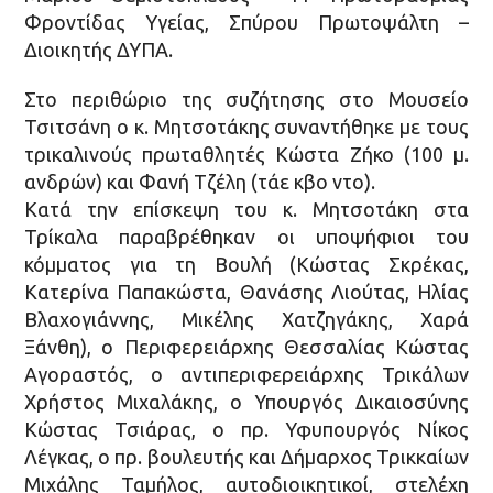
Φροντίδας Υγείας, Σπύρου Πρωτοψάλτη –
Διοικητής ΔΥΠΑ.
Στο περιθώριο της συζήτησης στο Μουσείο
Τσιτσάνη ο κ. Μητσοτάκης συναντήθηκε με τους
τρικαλινούς πρωταθλητές Κώστα Ζήκο (100 μ.
ανδρών) και Φανή Τζέλη (τάε κβο ντο).
Κατά την επίσκεψη του κ. Μητσοτάκη στα
Τρίκαλα παραβρέθηκαν οι υποψήφιοι του
κόμματος για τη Βουλή (Κώστας Σκρέκας,
Κατερίνα Παπακώστα, Θανάσης Λιούτας, Ηλίας
Βλαχογιάννης, Μικέλης Χατζηγάκης, Χαρά
Ξάνθη), ο Περιφερειάρχης Θεσσαλίας Κώστας
Αγοραστός, ο αντιπεριφερειάρχης Τρικάλων
Χρήστος Μιχαλάκης, ο Υπουργός Δικαιοσύνης
Κώστας Τσιάρας, ο πρ. Υφυπουργός Νίκος
Λέγκας, ο πρ. βουλευτής και Δήμαρχος Τρικκαίων
Μιχάλης Ταμήλος, αυτοδιοικητικοί, στελέχη