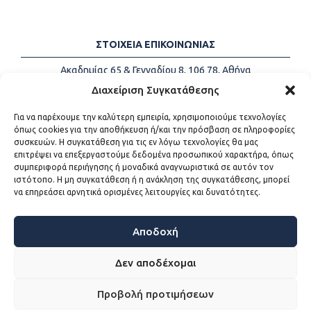
ΣΤΟΙΧΕΙΑ ΕΠΙΚΟΙΝΩΝΙΑΣ
Ακαδημίας 65 & Γενναδίου 8, 106 78, Αθήνα
Τηλέφωνα:
+30 213-2147500
Διαχείριση Συγκατάθεσης
Email:
info@kede.gr
Για να παρέχουμε την καλύτερη εμπειρία, χρησιμοποιούμε τεχνολογίες
όπως cookies για την αποθήκευση ή/και την πρόσβαση σε πληροφορίες
συσκευών. Η συγκατάθεση για τις εν λόγω τεχνολογίες θα μας
επιτρέψει να επεξεργαστούμε δεδομένα προσωπικού χαρακτήρα, όπως
ΧΡΗΣΙΜΟΙ ΣΥΝΔΕΣΜΟΙ
συμπεριφορά περιήγησης ή μοναδικά αναγνωριστικά σε αυτόν τον
ιστότοπο. Η μη συγκατάθεση ή η ανάκληση της συγκατάθεσης, μπορεί
Η ΚΕΔΕ
να επηρεάσει αρνητικά ορισμένες λειτουργίες και δυνατότητες.
Επικοινωνία
Sitemap
Προσβασιμότητα
Αποδοχή
Όροι χρήσης
Δεν αποδέχομαι
Προβολή προτιμήσεων
WEB DEVELOPMENT BY
ΕΓΚΡΙΤΟΣ GROUP - ΣΥΝΕΡΓΑΣΙΑ Α.Ε.