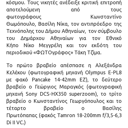
κόσμου. Τους νικητές ανέδειξε κριτική επιτροπή
αποτελούμενη από τους
φωτογράφους Κωνσταντίνο
Θωμόπουλο, Βασίλη Νίκα, τον αντιπρόεδρο της
Τεχνόπολης του Δήμου Αθηναίων, τον σύμβουλο
του Δημάρχου Αθηναίων για τον Εθνικό
Κήπο Νίκο Μεγγρέλη και τον εκδότη του
περιοδικού «ΦΩΤΟγράφος» Τάκη Τζίμα.
Το πρώτο βραβείο απέσπασε η Αλεξάνδρα
Κελέκου (φωτογραφική μηχανή Olympus E-PL8
με φακό Pancake 14-42mm EZ), το δεύτερο
βραβείο ο Γεώργιος Μαραγκός (φωτογραφική
μηχανή Sony DCS-HX350 superzoom), το τρίτο
βραβείο ο Κωνσταντίνος Γεωργόπουλος και το
τέταρτο βραβείο ο Βασίλης
Πρωτόπαπας (φακός Tamron 18-200mm f/3,5-6,3
Di II VC.)