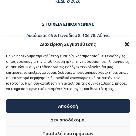
ΚΕΔΕ © 2026
ΣΤΟΙΧΕΙΑ ΕΠΙΚΟΙΝΩΝΙΑΣ
Ακαδημίας 65 & Γενναδίου 8, 106 78, Αθήνα
Τηλέφωνα:
+30 213-2147500
Διαχείριση Συγκατάθεσης
Email:
info@kede.gr
Για να παρέχουμε την καλύτερη εμπειρία, χρησιμοποιούμε τεχνολογίες
όπως cookies για την αποθήκευση ή/και την πρόσβαση σε πληροφορίες
συσκευών. Η συγκατάθεση για τις εν λόγω τεχνολογίες θα μας
επιτρέψει να επεξεργαστούμε δεδομένα προσωπικού χαρακτήρα, όπως
ΧΡΗΣΙΜΟΙ ΣΥΝΔΕΣΜΟΙ
συμπεριφορά περιήγησης ή μοναδικά αναγνωριστικά σε αυτόν τον
ιστότοπο. Η μη συγκατάθεση ή η ανάκληση της συγκατάθεσης, μπορεί
Η ΚΕΔΕ
να επηρεάσει αρνητικά ορισμένες λειτουργίες και δυνατότητες.
Επικοινωνία
Sitemap
Προσβασιμότητα
Αποδοχή
Όροι χρήσης
Δεν αποδέχομαι
Προβολή προτιμήσεων