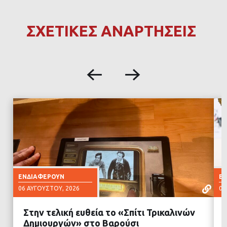
ΣΧΕΤΙΚΕΣ ΑΝΑΡΤΗΣΕΙΣ
ΕΝΔΙΑΦΈΡΟΥΝ
Ε
06 ΑΥΓΟΎΣΤΟΥ, 2026
06
Στην τελική ευθεία το «Σπίτι Τρικαλινών
Δημιουργών» στο Βαρούσι