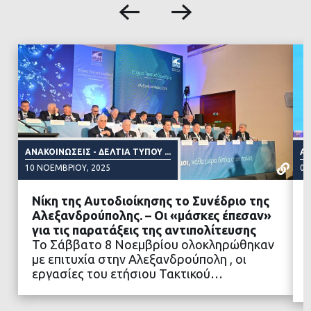
ΑΝΑΚΟΙΝΏΣΕΙΣ - ΔΕΛΤΊΑ ΤΎΠΟΥ ...
ΑΝ
10 ΝΟΕΜΒΡΊΟΥ, 2025
09
Νίκη της Αυτοδιοίκησης το Συνέδριο της
Αλεξανδρούπολης. – Οι «μάσκες έπεσαν»
για τις παρατάξεις της αντιπολίτευσης
Το Σάββατο 8 Νοεμβρίου ολοκληρώθηκαν
ΔΙΑΒΑΣΤΕ ΠΕΡΙΣΣΟΤΕΡΑ
με επιτυχία στην Αλεξανδρούπολη , οι
εργασίες του ετήσιου Τακτικού…