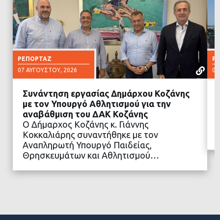
ΡΕΠΟΡΤΆΖ
Ρ
07 ΑΥΓΟΎΣΤΟΥ, 2026
05
Συνάντηση εργασίας Δημάρχου Κοζάνης
με τον Υπουργό Αθλητισμού για την
αναβάθμιση του ΔΑΚ Κοζάνης
Ο Δήμαρχος Κοζάνης κ. Γιάννης
ΔΙΑΒΑΣΤΕ ΠΕΡΙΣΣΟΤΕΡΑ
Κοκκαλιάρης συναντήθηκε με τον
Αναπληρωτή Υπουργό Παιδείας,
Θρησκευμάτων και Αθλητισμού…