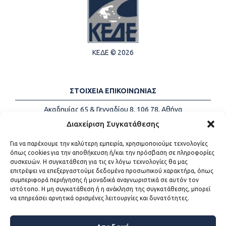
ΚΕΔΕ © 2026
ΣΤΟΙΧΕΙΑ ΕΠΙΚΟΙΝΩΝΙΑΣ
Ακαδημίας 65 & Γενναδίου 8, 106 78, Αθήνα
Τηλέφωνα:
+30 213-2147500
Διαχείριση Συγκατάθεσης
Email:
info@kede.gr
Για να παρέχουμε την καλύτερη εμπειρία, χρησιμοποιούμε τεχνολογίες
όπως cookies για την αποθήκευση ή/και την πρόσβαση σε πληροφορίες
συσκευών. Η συγκατάθεση για τις εν λόγω τεχνολογίες θα μας
επιτρέψει να επεξεργαστούμε δεδομένα προσωπικού χαρακτήρα, όπως
ΧΡΗΣΙΜΟΙ ΣΥΝΔΕΣΜΟΙ
συμπεριφορά περιήγησης ή μοναδικά αναγνωριστικά σε αυτόν τον
ιστότοπο. Η μη συγκατάθεση ή η ανάκληση της συγκατάθεσης, μπορεί
Η ΚΕΔΕ
να επηρεάσει αρνητικά ορισμένες λειτουργίες και δυνατότητες.
Επικοινωνία
Sitemap