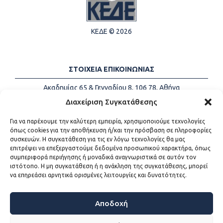
ΚΕΔΕ © 2026
ΣΤΟΙΧΕΙΑ ΕΠΙΚΟΙΝΩΝΙΑΣ
Ακαδημίας 65 & Γενναδίου 8, 106 78, Αθήνα
Τηλέφωνα:
+30 213-2147500
Διαχείριση Συγκατάθεσης
Email:
info@kede.gr
Για να παρέχουμε την καλύτερη εμπειρία, χρησιμοποιούμε τεχνολογίες
όπως cookies για την αποθήκευση ή/και την πρόσβαση σε πληροφορίες
συσκευών. Η συγκατάθεση για τις εν λόγω τεχνολογίες θα μας
επιτρέψει να επεξεργαστούμε δεδομένα προσωπικού χαρακτήρα, όπως
ΧΡΗΣΙΜΟΙ ΣΥΝΔΕΣΜΟΙ
συμπεριφορά περιήγησης ή μοναδικά αναγνωριστικά σε αυτόν τον
ιστότοπο. Η μη συγκατάθεση ή η ανάκληση της συγκατάθεσης, μπορεί
Η ΚΕΔΕ
να επηρεάσει αρνητικά ορισμένες λειτουργίες και δυνατότητες.
Επικοινωνία
Sitemap
Προσβασιμότητα
Αποδοχή
Όροι χρήσης