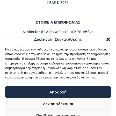
ΚΕΔΕ © 2026
ΣΤΟΙΧΕΙΑ ΕΠΙΚΟΙΝΩΝΙΑΣ
Ακαδημίας 65 & Γενναδίου 8, 106 78, Αθήνα
Τηλέφωνα:
+30 213-2147500
Διαχείριση Συγκατάθεσης
Email:
info@kede.gr
Για να παρέχουμε την καλύτερη εμπειρία, χρησιμοποιούμε τεχνολογίες
όπως cookies για την αποθήκευση ή/και την πρόσβαση σε πληροφορίες
συσκευών. Η συγκατάθεση για τις εν λόγω τεχνολογίες θα μας
επιτρέψει να επεξεργαστούμε δεδομένα προσωπικού χαρακτήρα, όπως
ΧΡΗΣΙΜΟΙ ΣΥΝΔΕΣΜΟΙ
συμπεριφορά περιήγησης ή μοναδικά αναγνωριστικά σε αυτόν τον
ιστότοπο. Η μη συγκατάθεση ή η ανάκληση της συγκατάθεσης, μπορεί
Η ΚΕΔΕ
να επηρεάσει αρνητικά ορισμένες λειτουργίες και δυνατότητες.
Επικοινωνία
Sitemap
Προσβασιμότητα
Αποδοχή
Όροι χρήσης
Δεν αποδέχομαι
Προβολή προτιμήσεων