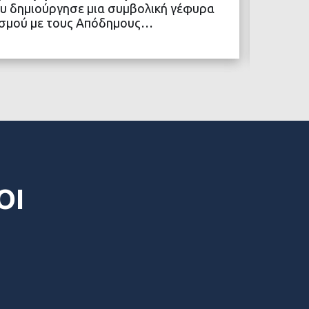
υ δημιούργησε μια συμβολική γέφυρα
κοινων
ιτισμού με τους Απόδημους…
Ένα νέ
Δήμος 
ΒΑΣΤΕ ΠΕΡΙΣΣΟΤΕΡΑ
ΟΙ