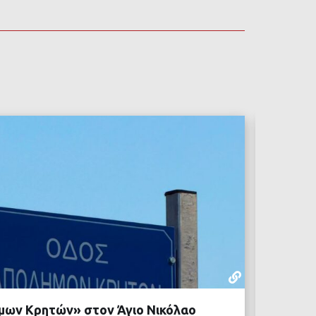
ΡΕΠΟΡΤΆΖ
22 ΙΟΥΛΊΟΥ,
μων Κρητών» στον Άγιο Νικόλαο
Δήμος 