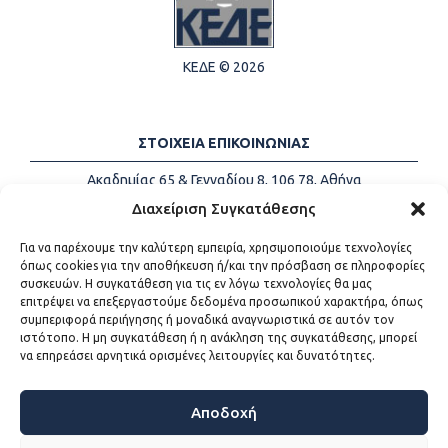
ΚΕΔΕ © 2026
ΣΤΟΙΧΕΙΑ ΕΠΙΚΟΙΝΩΝΙΑΣ
Ακαδημίας 65 & Γενναδίου 8, 106 78, Αθήνα
Τηλέφωνα:
+30 213-2147500
Διαχείριση Συγκατάθεσης
Email:
info@kede.gr
Για να παρέχουμε την καλύτερη εμπειρία, χρησιμοποιούμε τεχνολογίες
όπως cookies για την αποθήκευση ή/και την πρόσβαση σε πληροφορίες
συσκευών. Η συγκατάθεση για τις εν λόγω τεχνολογίες θα μας
επιτρέψει να επεξεργαστούμε δεδομένα προσωπικού χαρακτήρα, όπως
ΧΡΗΣΙΜΟΙ ΣΥΝΔΕΣΜΟΙ
συμπεριφορά περιήγησης ή μοναδικά αναγνωριστικά σε αυτόν τον
ιστότοπο. Η μη συγκατάθεση ή η ανάκληση της συγκατάθεσης, μπορεί
Η ΚΕΔΕ
να επηρεάσει αρνητικά ορισμένες λειτουργίες και δυνατότητες.
Επικοινωνία
Sitemap
Προσβασιμότητα
Αποδοχή
Όροι χρήσης