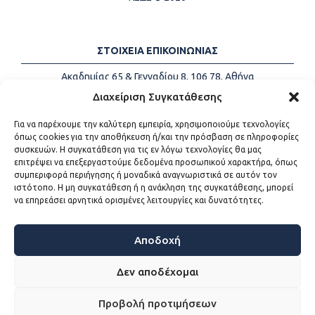
ΣΤΟΙΧΕΙΑ ΕΠΙΚΟΙΝΩΝΙΑΣ
Ακαδημίας 65 & Γενναδίου 8, 106 78, Αθήνα
Τηλέφωνα:
+30 213-2147500
Διαχείριση Συγκατάθεσης
Email:
info@kede.gr
Για να παρέχουμε την καλύτερη εμπειρία, χρησιμοποιούμε τεχνολογίες
όπως cookies για την αποθήκευση ή/και την πρόσβαση σε πληροφορίες
συσκευών. Η συγκατάθεση για τις εν λόγω τεχνολογίες θα μας
επιτρέψει να επεξεργαστούμε δεδομένα προσωπικού χαρακτήρα, όπως
ΧΡΗΣΙΜΟΙ ΣΥΝΔΕΣΜΟΙ
συμπεριφορά περιήγησης ή μοναδικά αναγνωριστικά σε αυτόν τον
ιστότοπο. Η μη συγκατάθεση ή η ανάκληση της συγκατάθεσης, μπορεί
Η ΚΕΔΕ
να επηρεάσει αρνητικά ορισμένες λειτουργίες και δυνατότητες.
Επικοινωνία
Sitemap
Προσβασιμότητα
Αποδοχή
Όροι χρήσης
Δεν αποδέχομαι
Προβολή προτιμήσεων
WEB DEVELOPMENT BY
ΕΓΚΡΙΤΟΣ GROUP - ΣΥΝΕΡΓΑΣΙΑ Α.Ε.