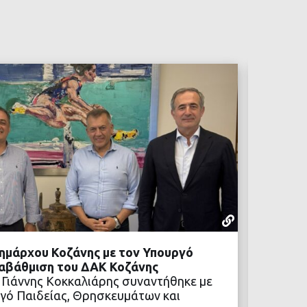
ΡΕΠΟΡΤΆΖ
05 ΑΥΓΟΎΣΤ
ημάρχου Κοζάνης με τον Υπουργό
Προχωρ
ναβάθμιση του ΔΑΚ Κοζάνης
Η αναβ
 Γιάννης Κοκκαλιάρης συναντήθηκε με
των νέ
γό Παιδείας, Θρησκευμάτων και