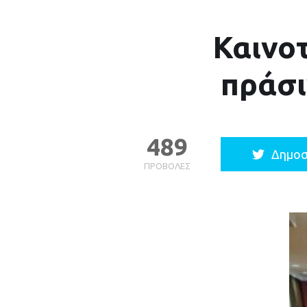
Καινο
πράσι
489
Δημοσ
ΠΡΟΒΟΛΈΣ