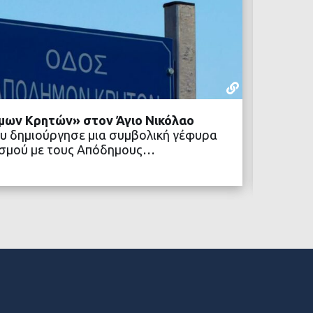
ΡΕΠΟΡΤΆΖ
22 ΙΟΥΛΊΟΥ,
μων Κρητών» στον Άγιο Νικόλαο
Δήμος 
υ δημιούργησε μια συμβολική γέφυρα
κοινων
ιτισμού με τους Απόδημους…
Ένα νέ
Δήμος 
ΒΑΣΤΕ ΠΕΡΙΣΣΟΤΕΡΑ