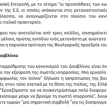
παϊκή Επιτροπή, με το αίτημα “οι προσπάθειες των χ
της Ε.Ε, οι οποίες υπόκεινται στις μεταναστευτικέ
λασσα, να αναγνωρίζονται στο πλαίσιο του καν
ο ιταλικό πρακτορείο.
ου που αποτελείται από τρεις σελίδες, επισημαίνετ
 μέλους πρώτης εισόδου ενός μετανάστη με ανώτατο ό
πει η παρούσα πρόταση της Βουλγαρικής προεδρία του
Δουβλίνου
ταρρύθμισης του κανονισμού του Δουβλίνου είναι ένα
ο την εξεύρεση της σωστής ισορροπίας. Μια εργασία
υμφωνίας τον Ιούνιο” δήλωσε η εκπρόσωπος της βο
ς στον τύπο σχετικά με τη θέση της Ιταλίας, της Ελλ
 “Εργαζόμαστε για να συγκεντρώσουμε πολύ διαφορετ
εχίσουμε μέχρι να βρούμε τη σωστή ισορροπία”, διευ
τε χωρών “μια σημαντική συμβολή “για τις διαπραγμα