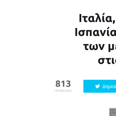
Ιταλία
Ισπανία
των μ
στι
813
Δημοσ
ΠΡΟΒΟΛΈΣ