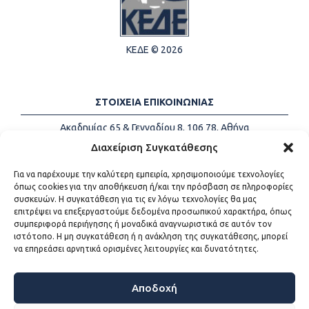
ΚΕΔΕ © 2026
ΣΤΟΙΧΕΙΑ ΕΠΙΚΟΙΝΩΝΙΑΣ
Ακαδημίας 65 & Γενναδίου 8, 106 78, Αθήνα
Τηλέφωνα:
+30 213-2147500
Διαχείριση Συγκατάθεσης
Email:
info@kede.gr
Για να παρέχουμε την καλύτερη εμπειρία, χρησιμοποιούμε τεχνολογίες
όπως cookies για την αποθήκευση ή/και την πρόσβαση σε πληροφορίες
συσκευών. Η συγκατάθεση για τις εν λόγω τεχνολογίες θα μας
επιτρέψει να επεξεργαστούμε δεδομένα προσωπικού χαρακτήρα, όπως
ΧΡΗΣΙΜΟΙ ΣΥΝΔΕΣΜΟΙ
συμπεριφορά περιήγησης ή μοναδικά αναγνωριστικά σε αυτόν τον
ιστότοπο. Η μη συγκατάθεση ή η ανάκληση της συγκατάθεσης, μπορεί
Η ΚΕΔΕ
να επηρεάσει αρνητικά ορισμένες λειτουργίες και δυνατότητες.
Επικοινωνία
Sitemap
Προσβασιμότητα
Αποδοχή
Όροι χρήσης