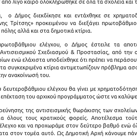
από λίγο καιρό ολοκληρώθηκε σε όλα τα σχολεία και τ
ει, ο Δήμος διεκδίκησε και εντάχθηκε σε χρηματ
ης Τρίτσης» προκειμένου να διεξάγει πρωτοβάθμιο
πόλης αλλά και στα δημοτικά κτίρια.
ρωτοβάθμιου ελέγχου, ο Δήμος έστειλε τα αποτε
ντισεισμικού Σχεδιασμού & Προστασίας, από την 
ρίων ενώ ελάχιστα υποδείχθηκε ότι πρέπει να περάσου
 τα συγκεκριμένα κτίρια αντιμετωπίζουν πρόβλημα ασφ
στην ανακοίνωσή του.
ου δευτεροβάθμιου ελέγχου θα γίνει με χρηματοδότησ
α επέκταση του αρχικού προγράμματος ώστε να καλύψει
ερεύνησης της αντισεισμικής θωράκισης των σχολείων
για όλους τους κρατικούς φορείς. Αποτέλεσμα τού
λεγχο και να προχωράμε στον δεύτερο βαθμό ενώ όλ
ατα στον τομέα αυτό. Ως Δημοτική Αρχή κάνουμε πά