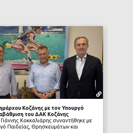
ΡΕΠΟΡΤΆΖ
05 ΑΥΓΟΎΣΤ
ημάρχου Κοζάνης με τον Υπουργό
Προχωρ
ναβάθμιση του ΔΑΚ Κοζάνης
Η αναβ
 Γιάννης Κοκκαλιάρης συναντήθηκε με
των νέ
γό Παιδείας, Θρησκευμάτων και