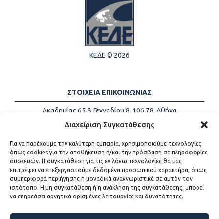
ΚΕΔΕ © 2026
ΣΤΟΙΧΕΙΑ ΕΠΙΚΟΙΝΩΝΙΑΣ
Ακαδημίας 65 & Γενναδίου 8, 106 78, Αθήνα
Τηλέφωνα:
+30 213-2147500
Διαχείριση Συγκατάθεσης
Email:
info@kede.gr
Για να παρέχουμε την καλύτερη εμπειρία, χρησιμοποιούμε τεχνολογίες
όπως cookies για την αποθήκευση ή/και την πρόσβαση σε πληροφορίες
συσκευών. Η συγκατάθεση για τις εν λόγω τεχνολογίες θα μας
επιτρέψει να επεξεργαστούμε δεδομένα προσωπικού χαρακτήρα, όπως
ΧΡΗΣΙΜΟΙ ΣΥΝΔΕΣΜΟΙ
συμπεριφορά περιήγησης ή μοναδικά αναγνωριστικά σε αυτόν τον
ιστότοπο. Η μη συγκατάθεση ή η ανάκληση της συγκατάθεσης, μπορεί
Η ΚΕΔΕ
να επηρεάσει αρνητικά ορισμένες λειτουργίες και δυνατότητες.
Επικοινωνία
Sitemap