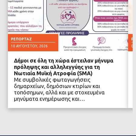
ΡΕΠΟΡΤΆΖ
Ρ
10 ΑΥΓΟΎΣΤΟΥ, 2026
07
Δήμοι σε όλη τη χώρα έστειλαν μήνυμα
πρόληψης και αλληλεγγύης για τη
Νωτιαία Μυϊκή Ατροφία (SMA)
Με συμβολικές φωταγωγήσεις
ΔΙΑΒΑΣΤΕ ΠΕΡΙΣΣΟΤΕΡΑ
δημαρχείων, δημόσιων κτιρίων και
τοπόσημων, αλλά και με στοχευμένα
μηνύματα ενημέρωσης και…