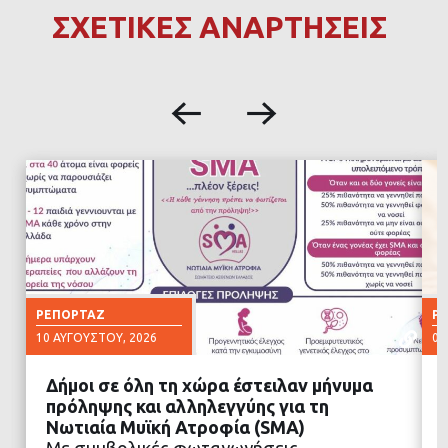
ΣΧΕΤΙΚΕΣ ΑΝΑΡΤΗΣΕΙΣ
ΡΕΠΟΡΤΆΖ
Ρ
10 ΑΥΓΟΎΣΤΟΥ, 2026
07
Δήμοι σε όλη τη χώρα έστειλαν μήνυμα
πρόληψης και αλληλεγγύης για τη
Νωτιαία Μυϊκή Ατροφία (SMA)
Με συμβολικές φωταγωγήσεις