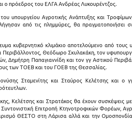
αι ο πρόεδρος του ΕΛΓΑ Ανδρέας Λυκουρέντζος.
α του υπουργείου Αγροτικής Ανάπτυξης και Τροφίμων
πλήγησαν από τις πλημμύρες, θα πραγματοποιήσει 
ευμα κυβερνητικό κλιμάκιο αποτελούμενο από τους
αι Περιβάλλοντος, Θεόδωρο Σκυλακάκη, τον υφυπουργό
, Δημήτρη Παπαγιαννίδη και τον γγ Αστικού Περιβά
ους των ΤΟΕΒ και του ΓΟΕΒ της Θεσσαλίας.
ονύσης Σταμενίτης και Σταύρος Κελέτσης και ο γ
ρότευτλων.
άκης, Κελέτσης και Στρατάκος θα έχουν συσκέψεις μ
 Συντονιστική Επιτροπή Κτηνοτροφικών Φορέων, Αγ
αιρισμό ΘΕΣΤΟ στη Λάρισα αλλά και την Ομοσπονδί