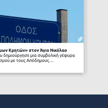
ΡΕΠΟΡΤΆΖ
22 ΙΟΥΛΊΟΥ,
μων Κρητών» στον Άγιο Νικόλαο
Δήμος 
υ δημιούργησε μια συμβολική γέφυρα
κοινων
ιτισμού με τους Απόδημους…
Ένα νέ
Δήμος 
ΒΑΣΤΕ ΠΕΡΙΣΣΟΤΕΡΑ