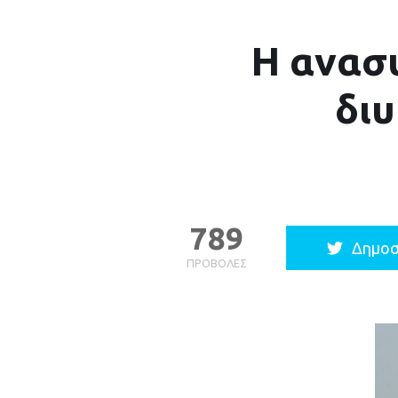
Η ανασ
δι
789
Δημοσ
ΠΡΟΒΟΛΈΣ