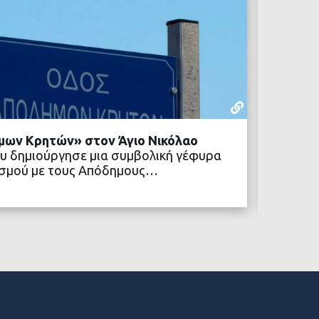
ΡΕΠΟΡΤΆΖ
22 ΙΟΥΛΊΟΥ,
μων Κρητών» στον Άγιο Νικόλαο
Δήμος 
υ δημιούργησε μια συμβολική γέφυρα
κοινων
ιτισμού με τους Απόδημους…
Ένα νέ
Δήμος 
ΒΑΣΤΕ ΠΕΡΙΣΣΟΤΕΡΑ