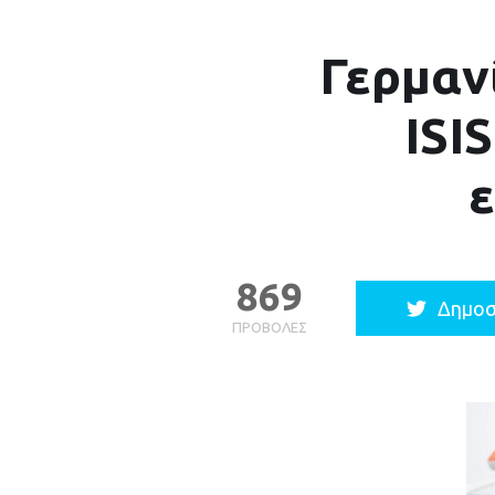
Γερμανί
ISI
869
Δημοσ
ΠΡΟΒΟΛΈΣ