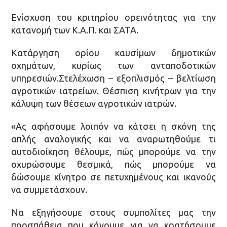
Ενίσχυση του κριτηρίου ορεινότητας για την
κατανοµή των Κ.Α.Π. και ΣΑΤΑ.
Κατάργηση ορίου καυσίµων δηµοτικών
οχηµάτων, κυρίως των ανταποδοτικών
υπηρεσιών.Στελέχωση – εξοπλισµός – βελτίωση
αγροτικών ιατρείων. Θέσπιση κινήτρων για την
κάλυψη των θέσεων αγροτικών ιατρών.
«Ας αφήσουµε λοιπόν να κάτσει η σκόνη της
απλής αναλογικής και να αναρωτηθούµε τι
αυτοδιοίκηση θέλουµε, πώς µπορούµε να την
οχυρώσουµε θεσµικά, πώς µπορούµε να
δώσουµε κίνητρο σε πετυχηµένους και ικανούς
να συµµετάσχουν.
Να εξηγήσουµε στους συµπολίτες µας την
προσπάθεια που κάνουµε για να κρατήσουµε