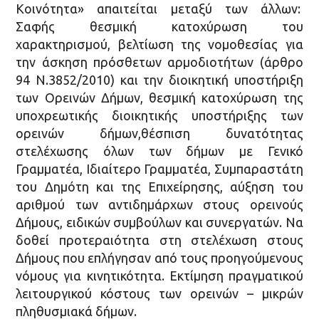
Κοινότητα» απαιτείται μεταξύ των άλλων:
Σαφής θεσµική κατοχύρωση του
χαρακτηρισµού, βελτίωση της νοµοθεσίας για
την άσκηση πρόσθετων αρµοδιοτήτων (άρθρο
94 Ν.3852/2010) και την διοικητική υποστήριξη
των Ορεινών Δήµων, θεσµική κατοχύρωση της
υποχρεωτικής διοικητικής υποστήριξης των
ορεινών δήµων,θέσπιση δυνατότητας
στελέχωσης όλων των δήµων µε Γενικό
Γραµµατέα, Ιδιαίτερο Γραµµατέα, Συµπαραστάτη
του Δηµότη και της Επιχείρησης, αύξηση του
αριθµού των αντιδηµάρχων στους ορεινούς
Δήµους, ειδικών συμβούλων και συνεργατών. Να
δοθεί προτεραιότητα στη στελέχωση στους
Δήµους που επλήγησαν από τους προηγούµενους
νόµους για κινητικότητα. Εκτίµηση πραγµατικού
λειτουργικού κόστους των ορεινών – µικρών
πληθυσµιακά δήµων.