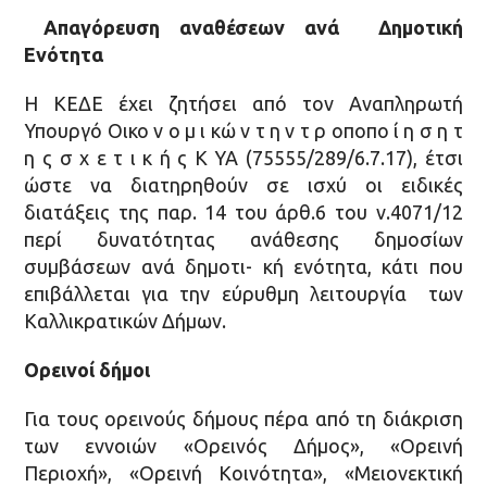
Απαγόρευση αναθέσεων ανά Δηµοτική
Ενότητα
Η ΚΕΔΕ έχει ζητήσει από τον Αναπληρωτή
Υπουργό Οικο ν ο µ ι κώ ν τ η ν τ ρ οποπο ί η σ η τ
η ς σ χ ε τ ι κ ή ς Κ ΥΑ (75555/289/6.7.17), έτσι
ώστε να διατηρηθούν σε ισχύ οι ειδικές
διατάξεις της παρ. 14 του άρθ.6 του ν.4071/12
περί δυνατότητας ανάθεσης δηµοσίων
συµβάσεων ανά δηµοτι- κή ενότητα, κάτι που
επιβάλλεται για την εύρυθµη λειτουργία των
Καλλικρατικών Δήµων.
Ορεινοί δήμοι
Για τους ορεινούς δήμους πέρα από τη διάκριση
των εννοιών «Ορεινός Δήµος», «Ορεινή
Περιοχή», «Ορεινή Κοινότητα», «Μειονεκτική