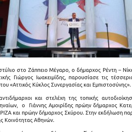
τύλιο στο Ζάππειο Μέγαρο, ο δήμαρχος Ρέντη – Νίκα
ικής Γιώργος Ιωακειμίδης, παρουσίασε τις τέσσερ
ου «Αττικός Κύκλος Συνεργασίας και Εμπιστοσύνης».
ντιδήμαρχοι και στελέχη της τοπικής αυτοδιοίκ
ναίων, ο Γιάννης Αμοιρίδης πρώην δήμαρχος Κατερ
ΡΙΖΑ και πρώην δήμαρχος Σκύρου. Στην εκδήλωση π
ής Κοινότητας Αθηνών.