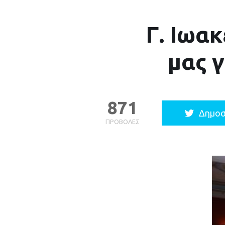
Γ. Ιωακ
μας γ
871
Δημοσ
ΠΡΟΒΟΛΈΣ