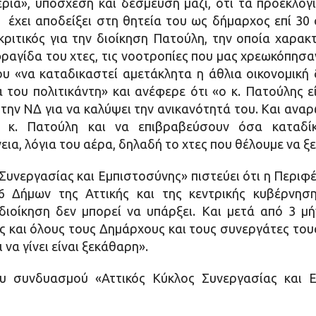
ια», υπόσχεση και δέσμευση μαζί, ότι τα προεκλογι
έχει αποδείξει στη θητεία του ως δήμαρχος επί 30 σ
ικριτικός για την διοίκηση Πατούλη, την οποία χαρα
ραγίδα του χτες, τις νοοτροπίες που μας χρεωκόπησα
υ «να καταδικαστεί αμετάκλητα η άθλια οικονομική δ
 του πολιτικάντη» και ανέφερε ότι «ο κ. Πατούλης ε
την ΝΔ για να καλύψει την ανικανότητά του. Και ανα
κ. Πατούλη και να επιβραβεύσουν όσα καταδίκα
ια, λόγια του αέρα, δηλαδή το χτες που θέλουμε να ξ
υνεργασίας και Εμπιστοσύνης» πιστεύει ότι η Περιφέρ
6 Δήμων της Αττικής και της κεντρικής κυβέρνηση
ιοίκηση δεν μπορεί να υπάρξει. Και μετά από 3 μή
 και όλους τους Δημάρχους και τους συνεργάτες τους σ
αι να γίνει είναι ξεκάθαρη».
υ συνδυασμού «Αττικός Κύκλος Συνεργασίας και Ε