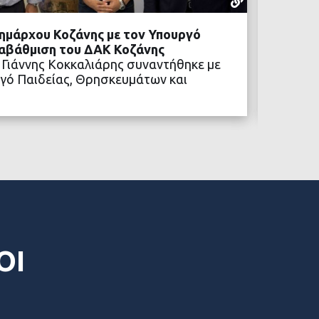
05 ΑΥΓΟΎΣΤ
ημάρχου Κοζάνης με τον Υπουργό
Προχωρ
ναβάθμιση του ΔΑΚ Κοζάνης
Η αναβ
 Γιάννης Κοκκαλιάρης συναντήθηκε με
των νέ
γό Παιδείας, Θρησκευμάτων και
ΒΑΣΤΕ ΠΕΡΙΣΣΟΤΕΡΑ
ΟΙ