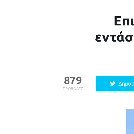
Επ
εντάσ
879
Δημοσ
ΠΡΟΒΟΛΈΣ