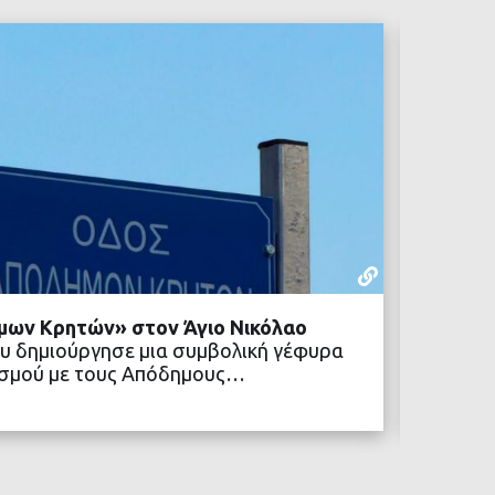
ΡΕΠΟΡΤΆΖ
22 ΙΟΥΛΊΟΥ,
μων Κρητών» στον Άγιο Νικόλαο
Δήμος 
υ δημιούργησε μια συμβολική γέφυρα
κοινων
ιτισμού με τους Απόδημους…
Ένα νέ
Δήμος 
ΒΑΣΤΕ ΠΕΡΙΣΣΟΤΕΡΑ