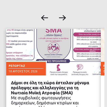
ΡΕΠΟΡΤΆΖ
Ρ
10 ΑΥΓΟΎΣΤΟΥ, 2026
07
Δήμοι σε όλη τη χώρα έστειλαν μήνυμα
πρόληψης και αλληλεγγύης για τη
Νωτιαία Μυϊκή Ατροφία (SMA)
Με συμβολικές φωταγωγήσεις
ΔΙΑΒΑΣΤΕ ΠΕΡΙΣΣΟΤΕΡΑ
δημαρχείων, δημόσιων κτιρίων και