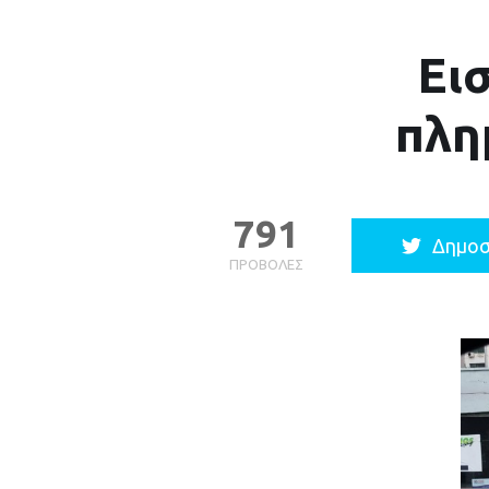
Ει
πλη
791
Δημοσ
ΠΡΟΒΟΛΈΣ