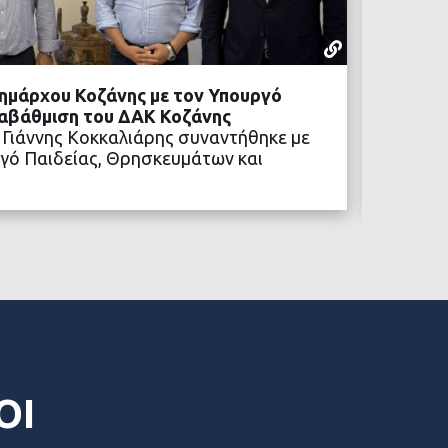
ΡΕΠΟΡΤΆΖ
05 ΑΥΓΟΎΣΤ
ημάρχου Κοζάνης με τον Υπουργό
Προχωρ
ναβάθμιση του ΔΑΚ Κοζάνης
Η αναβ
 Γιάννης Κοκκαλιάρης συναντήθηκε με
των νέ
γό Παιδείας, Θρησκευμάτων και
ΒΑΣΤΕ ΠΕΡΙΣΣΟΤΕΡΑ
ΟΙ