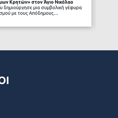
μων Κρητών» στον Άγιο Νικόλαο
Δήμος 
υ δημιούργησε μια συμβολική γέφυρα
κοινων
ιτισμού με τους Απόδημους…
Ένα νέ
Δήμος 
ΒΑΣΤΕ ΠΕΡΙΣΣΟΤΕΡΑ
ΟΙ