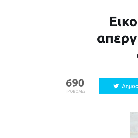
Εικ
απεργ
690
Δημοσ
ΠΡΟΒΟΛΈΣ