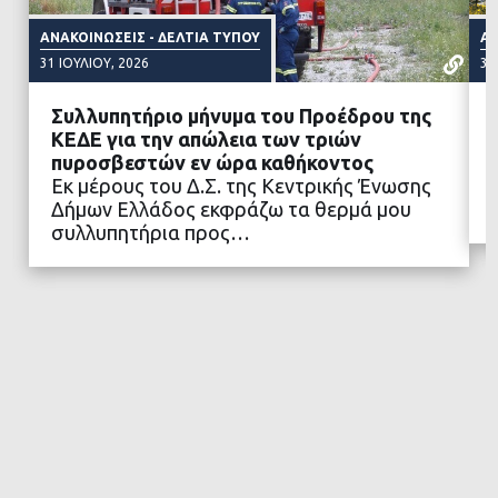
ΑΝΑΚΟΙΝΏΣΕΙΣ - ΔΕΛΤΊΑ ΤΎΠΟΥ
ΑΝ
31 ΙΟΥΛΊΟΥ, 2026
31
Συλλυπητήριο μήνυμα του Προέδρου της
ΚΕΔΕ για την απώλεια των τριών
πυροσβεστών εν ώρα καθήκοντος
Εκ μέρους του Δ.Σ. της Κεντρικής Ένωσης
ΔΙΑΒΑΣΤΕ ΠΕΡΙΣΣΟΤΕΡΑ
Δήμων Ελλάδος εκφράζω τα θερμά μου
συλλυπητήρια προς…