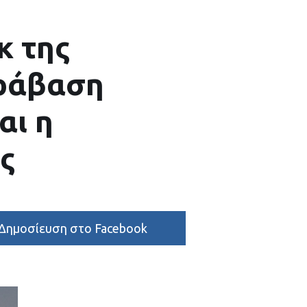
κ της
αράβαση
αι η
ς
Δημοσίευση στο Facebook