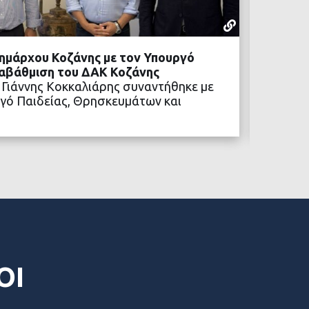
ΡΕΠΟΡΤΆΖ
05 ΑΥΓΟΎΣΤ
ημάρχου Κοζάνης με τον Υπουργό
Προχωρ
ναβάθμιση του ΔΑΚ Κοζάνης
Η αναβ
 Γιάννης Κοκκαλιάρης συναντήθηκε με
των νέ
γό Παιδείας, Θρησκευμάτων και
ΒΑΣΤΕ ΠΕΡΙΣΣΟΤΕΡΑ
ΟΙ