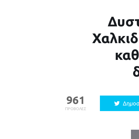
Δυστ
Χαλκιδ
καθ
961
Δημοσ
ΠΡΟΒΟΛΈΣ