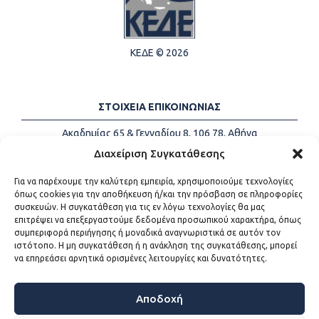
ΚΕΔΕ © 2026
ΣΤΟΙΧΕΙΑ ΕΠΙΚΟΙΝΩΝΙΑΣ
Ακαδημίας 65 & Γενναδίου 8, 106 78, Αθήνα
Τηλέφωνα:
+30 213-2147500
Διαχείριση Συγκατάθεσης
Email:
info@kede.gr
Για να παρέχουμε την καλύτερη εμπειρία, χρησιμοποιούμε τεχνολογίες
όπως cookies για την αποθήκευση ή/και την πρόσβαση σε πληροφορίες
συσκευών. Η συγκατάθεση για τις εν λόγω τεχνολογίες θα μας
επιτρέψει να επεξεργαστούμε δεδομένα προσωπικού χαρακτήρα, όπως
ΧΡΗΣΙΜΟΙ ΣΥΝΔΕΣΜΟΙ
συμπεριφορά περιήγησης ή μοναδικά αναγνωριστικά σε αυτόν τον
ιστότοπο. Η μη συγκατάθεση ή η ανάκληση της συγκατάθεσης, μπορεί
Η ΚΕΔΕ
να επηρεάσει αρνητικά ορισμένες λειτουργίες και δυνατότητες.
Επικοινωνία
Sitemap
Προσβασιμότητα
Αποδοχή
Όροι χρήσης