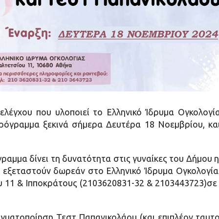
έγχου που υλοποιεί το Ελληνικό Ίδρυμα Ογκολογία
όγραμμα ξεκινά σήμερα Δευτέρα 18 Νοεμβρίου, κα
ραμμα δίνει τη δυνατότητα στις γυναίκες του Δήμου ηλ
α εξεταστούν δωρεάν στο Ελληνικό Ίδρυμα Ογκολογίας
υ 11 & Ιπποκράτους (2103620831-32 & 2103443723)σε 
γματοποίηση Τεστ Παπανικολάου (και επιπλέον ταυτοπ