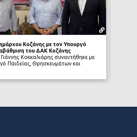
ΡΕΠΟΡΤΆΖ
05 ΑΥΓΟΎΣΤ
ημάρχου Κοζάνης με τον Υπουργό
Προχωρ
ναβάθμιση του ΔΑΚ Κοζάνης
Η αναβ
 Γιάννης Κοκκαλιάρης συναντήθηκε με
των νέ
γό Παιδείας, Θρησκευμάτων και
ΒΑΣΤΕ ΠΕΡΙΣΣΟΤΕΡΑ