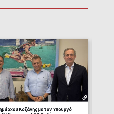
ΡΕΠΟΡΤΆΖ
05 ΑΥΓΟΎΣΤ
ημάρχου Κοζάνης με τον Υπουργό
Προχωρ