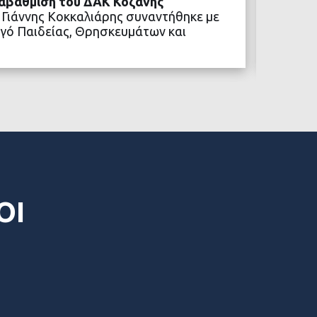
ναβάθμιση του ΔΑΚ Κοζάνης
Η αναβ
 Γιάννης Κοκκαλιάρης συναντήθηκε με
των νέ
γό Παιδείας, Θρησκευμάτων και
ΒΑΣΤΕ ΠΕΡΙΣΣΟΤΕΡΑ
ΟΙ