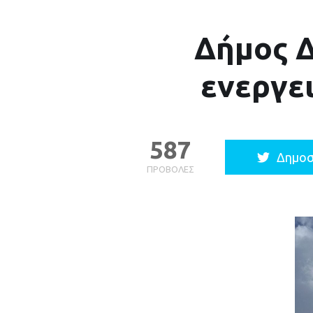
Δήμος Δ
ενεργε
587
Δημοσ
ΠΡΟΒΟΛΈΣ