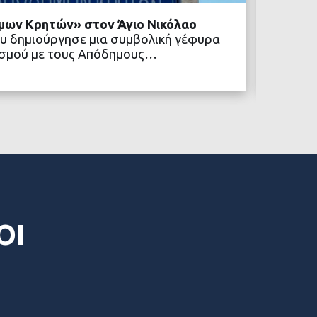
μων Κρητών» στον Άγιο Νικόλαο
Δήμος 
υ δημιούργησε μια συμβολική γέφυρα
κοινων
ιτισμού με τους Απόδημους…
Ένα νέ
Δήμος 
ΒΑΣΤΕ ΠΕΡΙΣΣΟΤΕΡΑ
ΟΙ