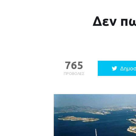
Δεν πω
765
Δημοσ
ΠΡΟΒΟΛΈΣ