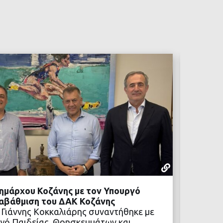
ΡΕΠΟΡΤΆΖ
05 ΑΥΓΟΎΣΤ
ημάρχου Κοζάνης με τον Υπουργό
Προχωρ
ναβάθμιση του ΔΑΚ Κοζάνης
Η αναβ
 Γιάννης Κοκκαλιάρης συναντήθηκε με
των νέ
γό Παιδείας, Θρησκευμάτων και