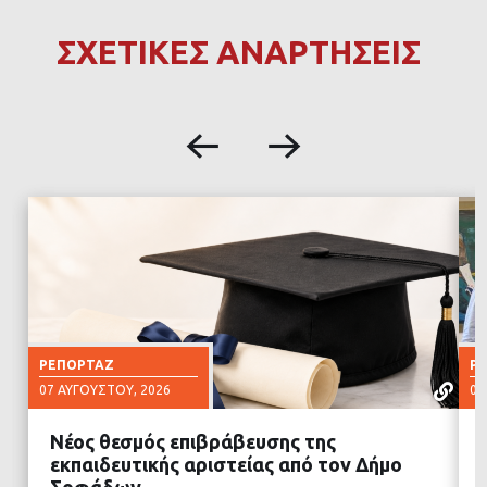
ΣΧΕΤΙΚΕΣ ΑΝΑΡΤΗΣΕΙΣ
ΡΕΠΟΡΤΆΖ
Ρ
07 ΑΥΓΟΎΣΤΟΥ, 2026
07
Νέος θεσμός επιβράβευσης της
εκπαιδευτικής αριστείας από τον Δήμο
Σοφάδων