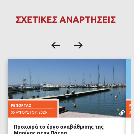
ΣΧΕΤΙΚΕΣ ΑΝΑΡΤΗΣΕΙΣ
ΡΕΠΟΡΤΆΖ
Ρ
05 ΑΥΓΟΎΣΤΟΥ, 2026
30
Προχωρά το έργο αναβάθμισης της
Μαρίνας στην Πάτρα