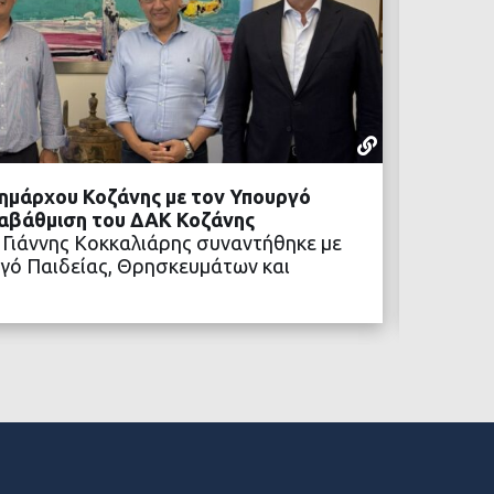
ΡΕΠΟΡΤΆΖ
05 ΑΥΓΟΎΣΤ
ημάρχου Κοζάνης με τον Υπουργό
Προχωρ
ναβάθμιση του ΔΑΚ Κοζάνης
Η αναβ
 Γιάννης Κοκκαλιάρης συναντήθηκε με
των νέ
γό Παιδείας, Θρησκευμάτων και
ΒΑΣΤΕ ΠΕΡΙΣΣΟΤΕΡΑ