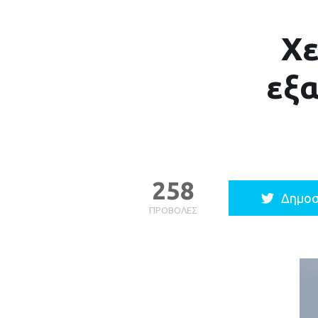
Χε
εξα
258
Δημοσ
ΠΡΟΒΟΛΈΣ