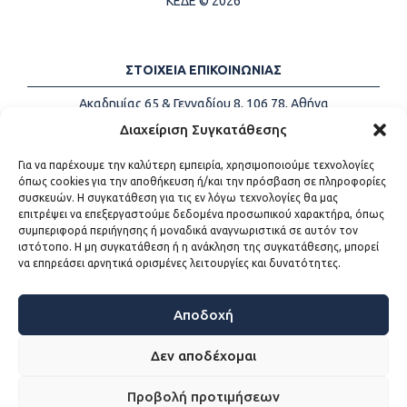
ΚΕΔΕ © 2026
ΣΤΟΙΧΕΙΑ ΕΠΙΚΟΙΝΩΝΙΑΣ
Ακαδημίας 65 & Γενναδίου 8, 106 78, Αθήνα
Τηλέφωνα:
+30 213-2147500
Διαχείριση Συγκατάθεσης
Email:
info@kede.gr
Για να παρέχουμε την καλύτερη εμπειρία, χρησιμοποιούμε τεχνολογίες
όπως cookies για την αποθήκευση ή/και την πρόσβαση σε πληροφορίες
συσκευών. Η συγκατάθεση για τις εν λόγω τεχνολογίες θα μας
επιτρέψει να επεξεργαστούμε δεδομένα προσωπικού χαρακτήρα, όπως
ΧΡΗΣΙΜΟΙ ΣΥΝΔΕΣΜΟΙ
συμπεριφορά περιήγησης ή μοναδικά αναγνωριστικά σε αυτόν τον
ιστότοπο. Η μη συγκατάθεση ή η ανάκληση της συγκατάθεσης, μπορεί
Η ΚΕΔΕ
να επηρεάσει αρνητικά ορισμένες λειτουργίες και δυνατότητες.
Επικοινωνία
Sitemap
Προσβασιμότητα
Αποδοχή
Όροι χρήσης
Δεν αποδέχομαι
Προβολή προτιμήσεων
WEB DEVELOPMENT BY
ΕΓΚΡΙΤΟΣ GROUP - ΣΥΝΕΡΓΑΣΙΑ Α.Ε.