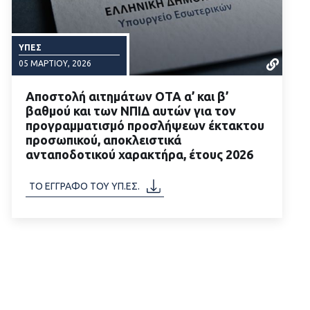
ΥΠΕΣ
05 ΜΑΡΤΊΟΥ, 2026
Αποστολή αιτημάτων ΟΤΑ α’ και β’
βαθμού και των ΝΠΙΔ αυτών για τον
προγραμματισμό προσλήψεων έκτακτου
προσωπικού, αποκλειστικά
ανταποδοτικού χαρακτήρα, έτους 2026
ΔΙΑΒΑΣΤΕ ΠΕΡΙΣΣΟΤΕΡΑ
ΤΟ ΕΓΓΡΑΦΟ ΤΟΥ ΥΠ.ΕΣ.