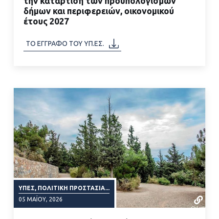
την κατάρτιση των προϋπολογισμών
ΔΙΑΒΑΣΤΕ ΠΕΡΙΣΣΟΤΕΡΑ
δήμων και περιφερειών, οικονομικού
έτους 2027
ΤΟ ΕΓΓΡΑΦΟ ΤΟΥ ΥΠ.ΕΣ.
ΥΠΕΣ, ΠΟΛΙΤΙΚΉ ΠΡΟΣΤΑΣΊΑ...
05 ΜΑΪ́ΟΥ, 2026