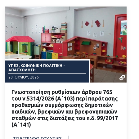
ΥΠΕΣ, ΚΟΙΝΩΝΙΚΉ ΠΟΛΙΤΙΚΉ -
ΑΠΑΣΧΌΛΗΣΗ
20 ΙΟΥΛΊΟΥ, 2026
Γνωστοποίηση ρυθμίσεων άρθρου 765
του ν.5314/2026 (Α΄103) περί παράτασης
προθεσμιών συμμόρφωσης δημοτικών
παιδικών, βρεφικών και βρεφονηπιακών
σταθμών στις διατάξεις του π.δ. 99/2017
ΔΙΑΒΑΣΤΕ ΠΕΡΙΣΣΟΤΕΡΑ
(Α΄141)
ΤΟ ΕΓΓΡΑΦΟ ΤΟΥ ΥΠ.ΕΣ.