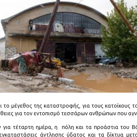
και το μέγεθος της καταστροφής, για τους κατοίκους τ
άθειες για τον εντοπισμό τεσσάρων ανθρώπων που αγν
 για τέταρτη ημέρα, η πόλη και τα προάστια του 
 εγκαταστάσεις άντλησης ύδατος και τα δίκτυα με