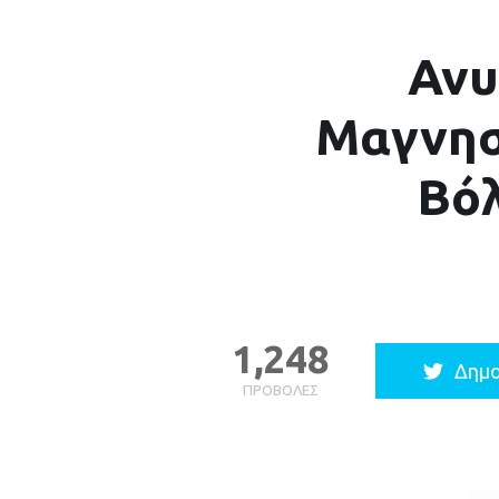
Ανυ
Μαγνησ
Βόλ
1,248
Δημο
ΠΡΟΒΟΛΈΣ