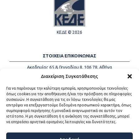
ΚΕΔΕ © 2026
ΣΤΟΙΧΕΙΑ ΕΠΙΚΟΙΝΩΝΙΑΣ
Ακαδημίας 65 & Γενναδίου 8, 106 78, Αθήνα
Τηλέφωνα:
+30 213-2147500
Διαχείριση Συγκατάθεσης
Email:
info@kede.gr
Για να παρέχουμε την καλύτερη εμπειρία, χρησιμοποιούμε τεχνολογίες
όπως cookies για την αποθήκευση ή/και την πρόσβαση σε πληροφορίες
συσκευών. Η συγκατάθεση για τις εν λόγω τεχνολογίες θα μας
επιτρέψει να επεξεργαστούμε δεδομένα προσωπικού χαρακτήρα, όπως
ΧΡΗΣΙΜΟΙ ΣΥΝΔΕΣΜΟΙ
συμπεριφορά περιήγησης ή μοναδικά αναγνωριστικά σε αυτόν τον
ιστότοπο. Η μη συγκατάθεση ή η ανάκληση της συγκατάθεσης, μπορεί
Η ΚΕΔΕ
να επηρεάσει αρνητικά ορισμένες λειτουργίες και δυνατότητες.
Επικοινωνία
Sitemap